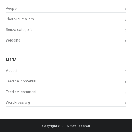
People
PhotoJournalism
Senza categoria
Wedding
META
Accedi
Feed dei contenuti
Feed dei commenti
WordPress.org
Copyright © 2015 Max Bedendi