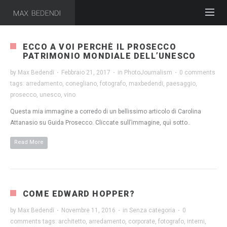
ECCO A VOI PERCHÈ IL PROSECCO
PATRIMONIO MONDIALE DELL’UNESCO
by
Max Bedendi
·
Febbraio 21, 2017
·
in
PhotoJournalism
·
0 comments
tags:
arredamento
,
conegliano
,
fotografo
,
maxbedendi
,
paesaggio
,
prosecco
,
unesco
,
vino
Questa mia immagine a corredo di un bellissimo articolo di Carolina
Attanasio su Guida Prosecco. Cliccate sull’immagine, quì sotto..
Read More
COME EDWARD HOPPER?
by
Max Bedendi
·
Novembre 11, 2016
·
in
Senza categoria
·
0
comments
tags:
architetto
,
arredamento
,
corporate
,
fotografo
,
interni
,