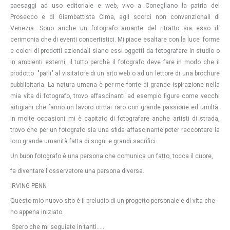
paesaggi ad uso editoriale e web, vivo a Conegliano la patria del
Prosecco e di Giambattista Cima, agli scorci non convenzionali di
Venezia. Sono anche un fotografo amante del ritratto sia esso di
cerimonia che di eventi concertistici. Mi piace esaltare con la luce forme
e colori di prodotti aziendali siano essi oggetti da fotografare in studio o
in ambienti esterni, il tutto perchè il fotografo deve fare in modo che il
prodotto "parli" al visitatore di un sito web o ad un lettore di una brochure
pubblicitaria. La natura umana è per me fonte di grande ispirazione nella
mia vita di fotografo, trovo affascinanti ad esempio figure come vecchi
artigiani che fanno un lavoro ormai raro con grande passione ed umiltà.
In molte occasioni mi è capitato di fotografare anche artisti di strada,
trovo che per un fotografo sia una sfida affascinante poter raccontare la
loro grande umanità fatta di sogni e grandi sacrifici.
Un buon fotografo è una persona che comunica un fatto, tocca il cuore,
fa diventare l'osservatore una persona diversa.
IRVING PENN
Questo mio nuovo sito è il preludio di un progetto personale e di vita che
ho appena iniziato.
Spero che mi seguiate in tanti.....