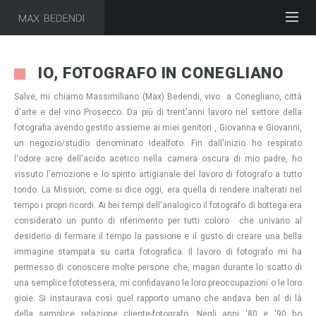
IO, FOTOGRAFO IN CONEGLIANO
Salve, mi chiamo Massimiliano (Max) Bedendi, vivo a Conegliano, città
d'arte e del vino Prosecco. Da più di trent'anni lavoro nel settore della
fotografia avendo gestito assieme ai miei genitori , Giovanna e Giovanni,
un negozio/studio denominato Idealfoto. Fin dall'inizio ho respirato
l'odore acre dell'acido acetico nella camera oscura di mio padre, ho
vissuto l'emozione e lo spirito artigianale del lavoro di fotografo a tutto
tondo. La Mission, come si dice oggi, era quella di rendere inalterati nel
tempo i propri ricordi. Ai bei tempi dell'analogico il fotografo di bottega era
considerato un punto di riferimento per tutti coloro che univano al
desiderio di fermare il tempo la passione e il gusto di creare una bella
immagine stampata su carta fotografica. Il lavoro di fotografo mi ha
permesso di conoscere molte persone che, magari durante lo scatto di
una semplice fototessera, mi confidavano le loro preoccupazioni o le loro
gioie. Si instaurava così quel rapporto umano che andava ben al di là
della semplice relazione cliente-fotografo. Negli anni '80 e '90 ho