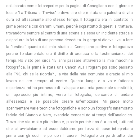
collaborato come fotoreporter per la pagina di Conegliano con il giornale
locale "La Tribuna di Treviso" e devo dire che è stata una palestra di vita
dura ed affascinante allo stesso tempo. Il fotografo era in contatto in
prima persona con drammi umani, perchè soprattutto di questi si trattava,
trovandomi sempre al centro di una scena sia essa un incidente stradale
o ripodurre la foto di una persona deceduta. In gergo si diceva : vai a fare
la "testina" quando dal mio studio a Conegliano partivo e fotografavo
perchè fondamentale era il diritto di cronaca e la testimonianza dei
tempi. Ho visto per circa 15 anni passare attraverso la mia macchina
fotografica, la prima è stata una Canon AE1 Program poi sono passato
alla T90, chi se le ricorda? , la vita della mia comunità e grazie al mio
lavoro ne ero sempre al centro. Questa lunga e a volte faticosa
esperienza mi ha permesso di sviluppare una mia personale sensibilità,
un approccio più intimo, verso la fotografia, cercando di andare
all'essenza e se possibile creare un'emozione. Mi piace molto
sperimentare varie tecniche fotografiche e sono un fotografo innamorato
fedele del Bianco e Nero, avendolo conosciuto ai tempi dell'analogico.
Trovo che sia molto più intimo e, proprio perchè non è a colori, tutti noi
che ci avviciniamo ad esso dobbiamo per forza di cose interpretarlo
prima con gli occhi e poi con il cuore. Fotografo un pò di tutto, dai