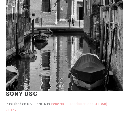
SONY DSC
Published on
02/09/2016
in
Venezia
Full resolution (900 × 1350)
« Back