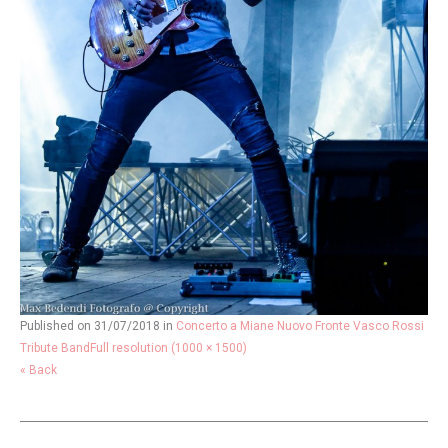
Published on
31/07/2018
in
Concerto a Miane Nuovo Fronte Vasco Rossi
Tribute Band
Full resolution (1000 × 1500)
« Back